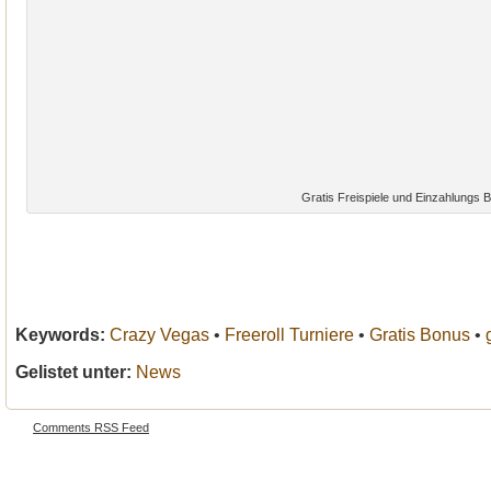
Gratis Freispiele und Einzahlungs 
Keywords:
Crazy Vegas
•
Freeroll Turniere
•
Gratis Bonus
•
Gelistet unter:
News
Comments RSS Feed