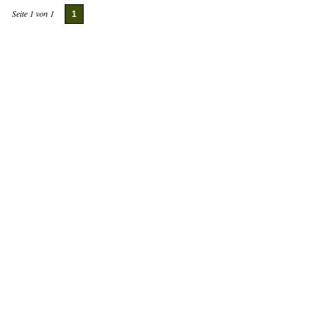
Seite 1 von 1
1