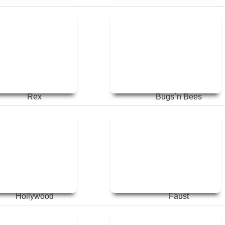
Rex
Bugs`n Bees
Hollywood
Faust