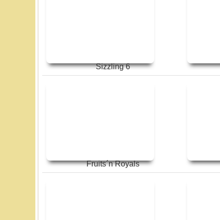
Sizzling 6
Fruits´n Royals