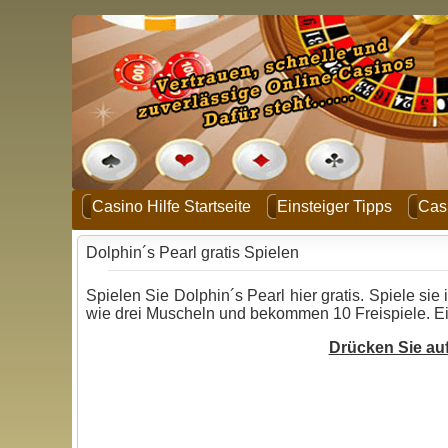
Casino Hilfe Startseite
Einsteiger Tipps
Cas
Dolphin´s Pearl gratis Spielen
Spielen Sie Dolphin´s Pearl hier gratis. Spiele si
wie drei Muscheln und bekommen 10 Freispiele. Ei
Drücken Sie auf