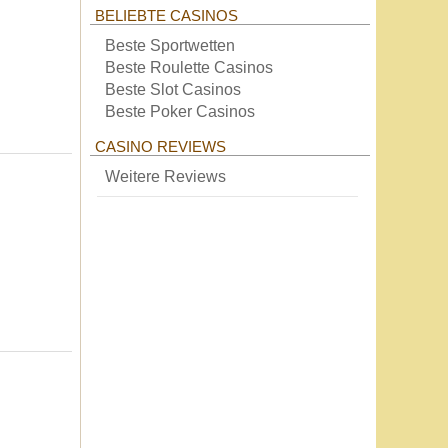
BELIEBTE CASINOS
Beste Sportwetten
Beste Roulette Casinos
Beste Slot Casinos
Beste Poker Casinos
CASINO REVIEWS
Weitere Reviews