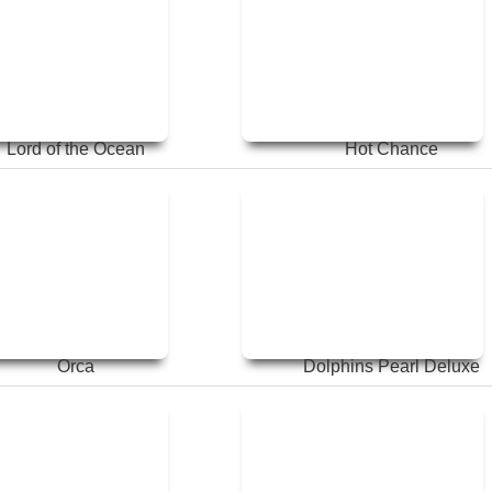
Lord of the Ocean
Hot Chance
Orca
Dolphins Pearl Deluxe